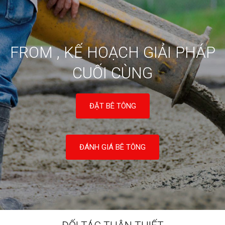
FROM , KẾ HOẠCH GIẢI PHÁP
CUỐI CÙNG
ĐẶT BÊ TÔNG
ĐÁNH GIÁ BÊ TÔNG