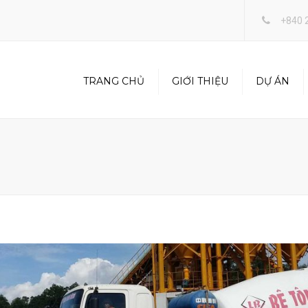
+840 
TRANG CHỦ
GIỚI THIỆU
DỰ ÁN
RANDOM VIEW
BÊ
FULL WIDTH VIEW
XÂ
CH
DÀN
TRA
THẤ
SAN
TP 
KIN
XĂ