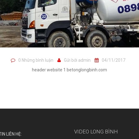
0 Những bình luận
Gửi bởi
admin
04/11/2017
header website 1 betonglongbinh.com
VIDEO LONG BÌNH
IN LIÊN HỆ: