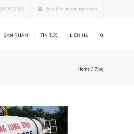
×
236 3913 160
info@betonglongbinh.com
SẢN PHẨM
TIN TỨC
LIÊN HỆ
 TÔNG THƯƠNG PHẨM
Y DỰNG
Home
7.jpg
O THUÊ COOPHA,
 GIÁO, XE CƠ GIỚI…
NG TRÍ NỘI NGOẠI
T CÔNG TRÌNH
 LẤP MẶT BẰNG TẠI
Đà Nẵng
H DOANH BÁN LẺ
NG DẦU