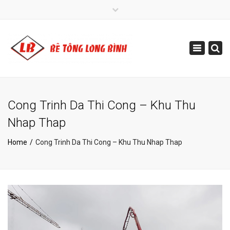
×
+840 236 3913 160
Toggle
info@betonglongbinh.com
navigatio
Cong Trinh Da Thi Cong – Khu Thu
Nhap Thap
Home
Cong Trinh Da Thi Cong – Khu Thu Nhap Thap