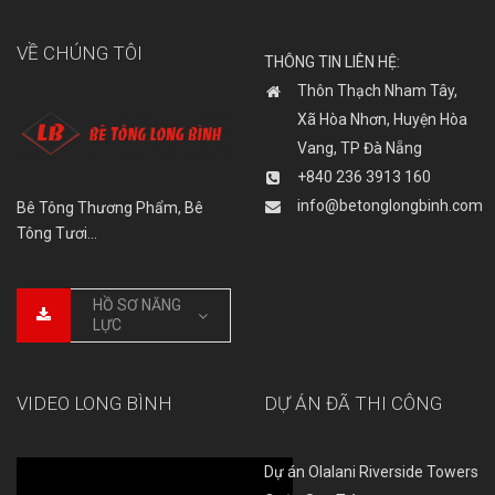
VỀ CHÚNG TÔI
THÔNG TIN LIÊN HỆ:
Thôn Thạch Nham Tây,
Xã Hòa Nhơn, Huyện Hòa
Vang, TP Đà Nẵng
+840 236 3913 160
info@betonglongbinh.com
Bê Tông Thương Phẩm, Bê
Tông Tươi…
HỒ SƠ NĂNG
LỰC
VIDEO LONG BÌNH
DỰ ÁN ĐÃ THI CÔNG
Dự án Olalani Riverside Towers