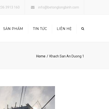
×
236 3913 160
info@betonglongbinh.com
SẢN PHẨM
TIN TỨC
LIÊN HỆ
 TÔNG THƯƠNG PHẨM
Y DỰNG
Home
Khach San An Duong 1
O THUÊ COOPHA,
 GIÁO, XE CƠ GIỚI…
NG TRÍ NỘI NGOẠI
T CÔNG TRÌNH
 LẤP MẶT BẰNG TẠI
Đà Nẵng
H DOANH BÁN LẺ
NG DẦU