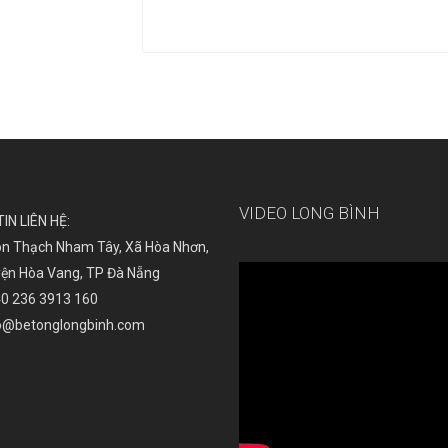
VIDEO LONG BÌNH
IN LIÊN HỆ:
n Thạch Nham Tây, Xã Hòa Nhơn,
ện Hòa Vang, TP Đà Nẵng
0 236 3913 160
o@betonglongbinh.com