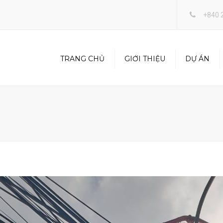
+840 
TRANG CHỦ
GIỚI THIỆU
DỰ ÁN
RANDOM VIEW
BÊ
FULL WIDTH VIEW
XÂ
CH
DÀN
TRA
THẤ
SAN
TP 
KIN
XĂ