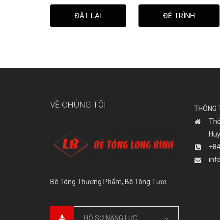
ĐẶT LẠI
ĐỆ TRÌNH
VỀ CHÚNG TÔI
THÔNG T
Thô
Huy
+84
inf
Bê Tông Thương Phẩm, Bê Tông Tươi…
HỒ SƠ NĂNG LỰC