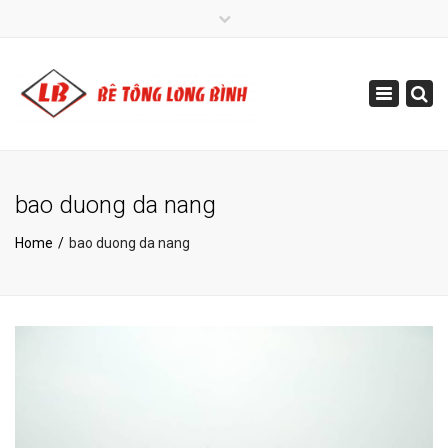
×
+840 236 3913 160
Toggle
info@betonglongbinh.com
navigatio
bao duong da nang
Home
bao duong da nang