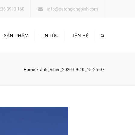
×
236 3913 160
info@betonglongbinh.com
SẢN PHẨM
TIN TỨC
LIÊN HỆ
 TÔNG THƯƠNG PHẨM
Y DỰNG
Home
ảnh_Viber_2020-09-10_15-25-07
O THUÊ COOPHA,
 GIÁO, XE CƠ GIỚI…
NG TRÍ NỘI NGOẠI
T CÔNG TRÌNH
 LẤP MẶT BẰNG TẠI
Đà Nẵng
H DOANH BÁN LẺ
NG DẦU