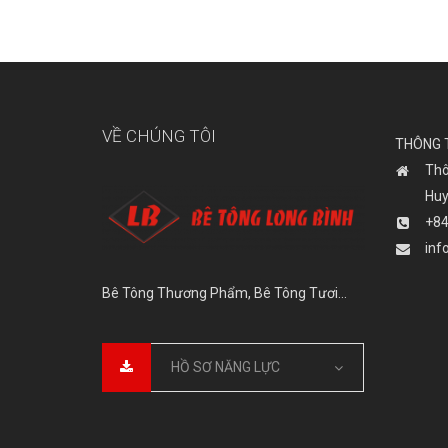
VỀ CHÚNG TÔI
THÔNG T
Thô
Huy
+84
inf
Bê Tông Thương Phẩm, Bê Tông Tươi…
HỒ SƠ NĂNG LỰC