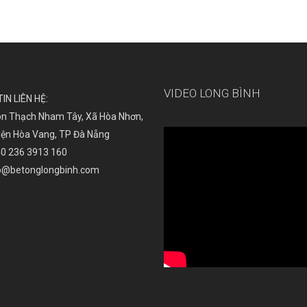
VIDEO LONG BÌNH
IN LIÊN HỆ:
n Thạch Nham Tây, Xã Hòa Nhơn,
ện Hòa Vang, TP Đà Nẵng
0 236 3913 160
o@betonglongbinh.com