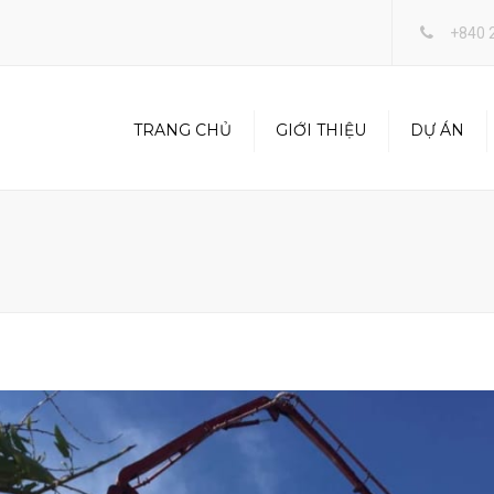
+840 
TRANG CHỦ
GIỚI THIỆU
DỰ ÁN
RANDOM VIEW
BÊ
FULL WIDTH VIEW
XÂ
CH
DÀN
TRA
THẤ
SAN
TP 
KIN
XĂ