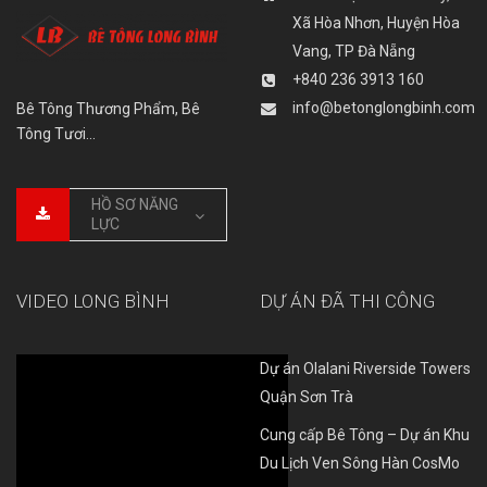
Xã Hòa Nhơn, Huyện Hòa
Vang, TP Đà Nẵng
+840 236 3913 160
info@betonglongbinh.com
Bê Tông Thương Phẩm, Bê
Tông Tươi…
HỒ SƠ NĂNG
LỰC
VIDEO LONG BÌNH
DỰ ÁN ĐÃ THI CÔNG
Dự án Olalani Riverside Towers
Quận Sơn Trà
Cung cấp Bê Tông – Dự án Khu
Du Lịch Ven Sông Hàn CosMo