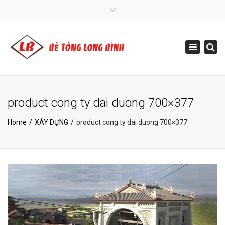
×
+840 236 3913 160
Toggle
info@betonglongbinh.com
navigatio
product cong ty dai duong 700×377
Home
XÂY DỰNG
product cong ty dai duong 700×377